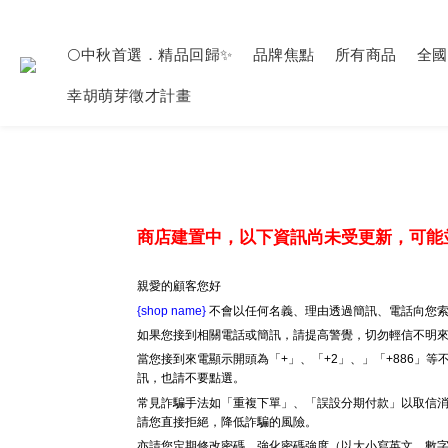
🌕中秋首選．精品回歸✨
品牌焦點
所有商品
全國
幸胡萌芽徵才計畫
商店建置中，以下資訊尚未受更新，可能
親愛的顧客您好
{shop name}
不會以任何名義、理由透過簡訊、電話向您索
如果您接到相關電話或簡訊，請提高警覺，切勿輕信不明
當您接到來電顯示開頭為「+」、「+2」、」「+886」
訊，也請不要點選。
常見詐騙手法如「重複下單」、「誤設分期付款」以取信消
請您直接拒絕，降低詐騙的風險。
亦請您定期修改密碼、強化密碼強度（以大小寫英文、數