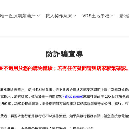
唯一溯源胡蘿蔔汁
職人契作蔬果
VDS土地學校
購物
防詐騙宣導
並不適用於您的購物體驗；若有任何疑問請與店家聯繫確認
取相關金融帳戶、信用卡相關資訊，也不會透過前述方式要求您前往銀行臨櫃或操作A
來電指示，若有疑慮，敬請於第一時間聯繫
{shop name}
或撥打警政署 165 反詐騙專
等不明來電，請務必提高警覺，更要提防對方竄改電話號碼或假裝成特定公司、銀行、司
費者，再要求進行網路銀行或ATM操作流程。如果與銀行帳務有關，請您直接致電
字混合使用）、不要在公用電腦輸入帳號密碼，以提高資訊安全。