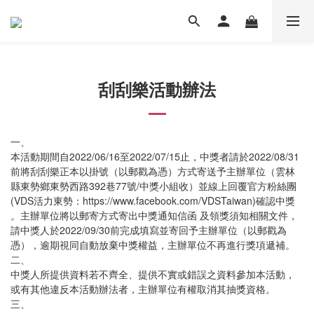
刮刮樂活動辦法
一、
本活動期間自2022/06/16至2022/07/15止，中獎者請於2022/08/31
前將刮刮樂正本以掛號（以郵戳為憑）方式寄送予主辦單位（雲林
縣東勢鄉東勢西路392巷77號/中獎小組收）並線上回覆官方粉絲團
(VDS活力東勢：https://www.facebook.com/VDSTaiwan)確認中獎
。主辦單位將以郵寄方式寄出中獎通知信函 及領獎須知相關文件，
請中獎人於2022/09/30前完成填寫並寄回予主辦單位（以郵戳為
憑），逾期視同自動放棄中獎權益，主辦單位不再進行獎項遞補。
二、
中獎人所提供資料若不齊全、提供不實或錯誤之資料參加本活動，
或有其他違反本活動辦法者，主辦單位有權取消其抽獎資格。
三、