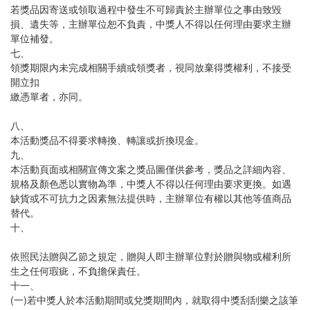
若獎品因寄送或領取過程中發生不可歸責於主辦單位之事由致毀
損、遺失等，主辦單位恕不負責，中獎人不得以任何理由要求主辦
單位補發。
七、
領獎期限內未完成相關手續或領獎者，視同放棄得獎權利，不接受
開立扣
繳憑單者，亦同。
八、
本活動獎品不得要求轉換、轉讓或折換現金。
九、
本活動頁面或相關宣傳文案之獎品圖僅供參考，獎品之詳細內容、
規格及顏色悉以實物為準，中獎人不得以任何理由要求更換。如遇
缺貨或不可抗力之因素無法提供時，主辦單位有權以其他等值商品
替代。
十、
依照民法贈與乙節之規定，贈與人即主辦單位對於贈與物或權利所
生之任何瑕疵，不負擔保責任。
十一、
(一)若中獎人於本活動期間或兌獎期間內，就取得中獎刮刮樂之該筆