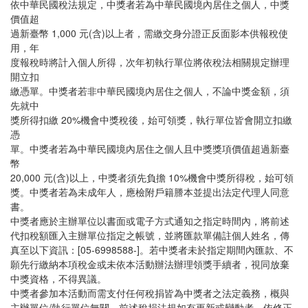
依中華民國稅法規定，中獎者若為中華民國境內居住之個人，中獎
價值超
過新臺幣 1,000 元(含)以上者，需繳交身分證正反面影本供報稅使
用，年
度報稅時將計入個人所得，次年初執行單位將依稅法相關規定辦理
開立扣
繳憑單。中獎者若非中華民國境內居住之個人，不論中獎金額，須
先就中
獎所得扣繳 20%機會中獎稅後，始可領獎，執行單位皆會開立扣繳
憑
單。中獎者若為中華民國境內居住之個人且中獎獎項價值超過新臺
幣
20,000 元(含)以上，中獎者須先負擔 10%機會中獎所得稅，始可領
獎。中獎者若為未成年人，應檢附戶籍謄本並提出法定代理人同意
書。
中獎者應於主辦單位以書面或電子方式通知之指定時間內，將前述
代扣稅額匯入主辦單位指定之帳號，並將匯款單備註個人姓名，傳
真至以下資訊：[05-6998588-]。若中獎者未於指定期間內匯款、不
願先行繳納本項稅金或未依本活動辦法辦理領獎手續者，視同放棄
中獎資格，不得異議。
中獎者參加本活動而需支付任何稅捐皆為中獎者之法定義務，概與
主辦單位/執行單位無關。前述稅捐法規如有更新或變動者，依修正