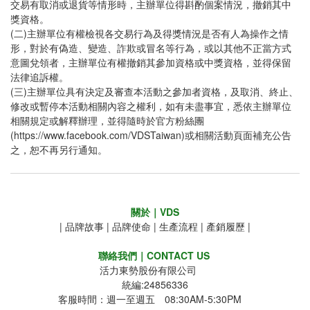
交易有取消或退貨等情形時，主辦單位得斟酌個案情況，撤銷其中
獎資格。
(二)主辦單位有權檢視各交易行為及得獎情況是否有人為操作之情
形，對於有偽造、變造、詐欺或冒名等行為，或以其他不正當方式
意圖兌領者，主辦單位有權撤銷其參加資格或中獎資格，並得保留
法律追訴權。
(三)主辦單位具有決定及審查本活動之參加者資格，及取消、終止、
修改或暫停本活動相關內容之權利，如有未盡事宜，悉依主辦單位
相關規定或解釋辦理，並得隨時於官方粉絲團
(https://www.facebook.com/VDSTaiwan)或相關活動頁面補充公告
之，恕不再另行通知。
關於｜VDS
|
品牌故事
|
品牌使命
|
生產流程
|
產銷履歷
|
聯絡我們｜CONTACT US
活力東勢股份有限公司
統編:24856336
客服時間：週一至週五 08:30AM-5:30PM