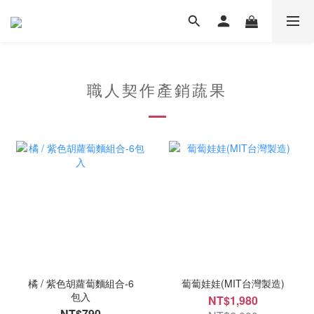
職人契作產銷蔬果
橘 / 紫色胡蘿蔔麵組合-6
蔔蔔娃娃(MIT台灣製造)
包入
NT$1,980
NT$790