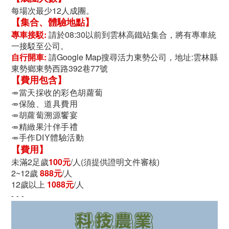
每場次最少12人成團。
【集合、體驗地點】
專車接駁:
請於08:30以前到雲林高鐵站集合，將有專車統
一接駁至公司。
自行開車:
請Google Map搜尋活力東勢公司，地址:
雲林縣
東勢鄉東勢西路392巷77號
【費用包含】
當天採收的彩色胡蘿蔔
🥕
保險、道具費用
🥕
胡蘿蔔溯源饗宴
🥕
精緻果汁伴手禮
🥕
手作DIY體驗活動
🥕
【費用】
未滿2足歲
100元
/人
(須提供證明文件審核)
2~12歲
888
元
/人
12歲以上
1088元
/人
- - -