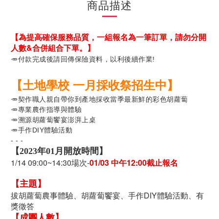
商品描述
【為提高確保服務品質，
一組報名為一筆訂單，請勿分開
人數&合併組合下單。】
🥕
付款完成後請回傳保險資料，以利後續作業!
【
土地學校 一月採收祭招生中
】 
🥕
契作職人親自帶你到產地採收當季最新鮮的彩色胡蘿蔔
🥕
專業農作指導與體驗
🥕
溯源胡蘿蔔饗宴澎湃上桌
🥕手作DIY體驗活動
- - -
【2023年01月開放時間】
1/14 09:00~14:30場次
-
01/03 中午12:00截止報名
【主題】
拔胡蘿蔔農事體驗、胡蘿蔔饗宴、手作DIY體驗活動、有
獎徵答
【成團人數】