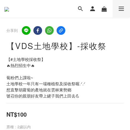
分享到
【VDS土地學校】-採收祭
【#土地學校採收祭】
🔥熱烈招生中🔥
蔔粉們上課啦~
土地學校一年只有一場種植祭及採收祭喔.ᐟ.ᐟ
想直擊胡蘿蔔的產地就在雲林東勢鄉
號召你的親朋好友帶上鏟子我們上田去💪
NT$100
票種
: 2歲以內