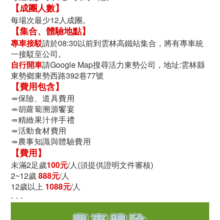
【成團人數】
每場次最少12人成團。
【集合、體驗地點】
專車接駁
請於08:30以前到雲林高鐵站集合，將有專車統
一接駁至公司。
自行開車
請Google Map搜尋活力東勢公司，地址:
雲林縣
東勢鄉東勢西路392巷77號
【費用包含】
保險、道具費用
🥕
胡蘿蔔溯源饗宴
🥕
精緻果汁伴手禮
🥕
活動食材費用
🥕
農事知識與體驗費用
🥕
【費用】
未滿2足歲
100元
/人
(須提供證明文件審核)
2~12歲
888
元
/人
12歲以上
1088元
/人
- - -