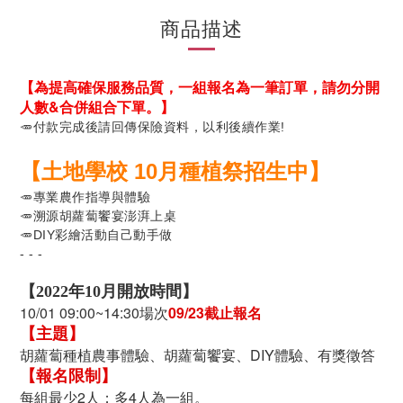
商品描述
【為提高確保服務品質，
一組報名為一筆訂單，請勿分開
人數&合併組合下單。】
🥕
付款完成後請回傳保險資料，以利後續作業!
【
土地學校 10月種植祭招生中
】 
🥕
專業農作指導與體驗
🥕
溯源胡蘿蔔饗宴澎湃上桌
🥕DIY彩繪活動自己動手做
- - -
【2022年10月開放時間】
10/01 09:00~14:30場次
09/23截止報名
【主題】
胡蘿蔔種植農事體驗、胡蘿蔔饗宴、DIY體驗、有獎徵答
【報名限制】
每組最少2人；多4人為一組。