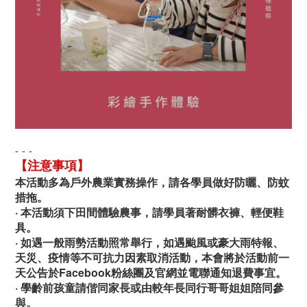
- - -
【注意事項】
本活動多為戶外農業實務操作，請各學員做好防曬、防蚊
措拖。
· 本活動須下田間體驗農事，請學員著耐髒衣褲、輕便鞋
具。
· 如遇一般雨勢活動照常舉行，如遇颱風或豪大雨特報、
天災、疫情等不可抗力因素取消活動，本會將於活動前一
天公告於Facebook粉絲團及官網並電聯通知退費事宜。
· 學齡前孩童請偕同家長或由較年長同行哥哥姐姐陪同參
與。