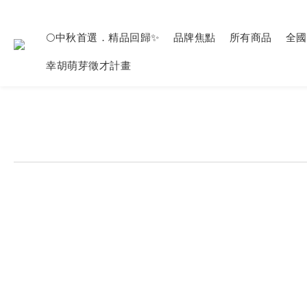
🌕中秋首選．精品回歸✨
品牌焦點
所有商品
全國
幸胡萌芽徵才計畫