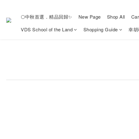
🌕中秋首選．精品回歸✨
New Page
Shop All
Car
VDS School of the Land
Shopping Guide
幸胡