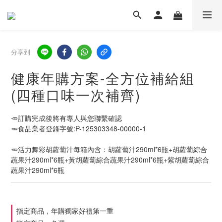
分享到
健康年購方案-全方位補給組
(四種口味一次補齊)
🥕訂購完成後將有專人與您聯繫確認
🥕食品業者登錄字號:P-125303348-00000-1
🥕活力舞彩胡蘿蔔汁每箱內含：胡蘿蔔汁290ml*6瓶+胡蘿蔔綜合
蔬果汁290ml*6瓶+黃胡蘿蔔綜合蔬果汁290ml*6瓶+紫胡蘿蔔綜合
蔬果汁290ml*6瓶
指定商品，年購獨家好禮第一重