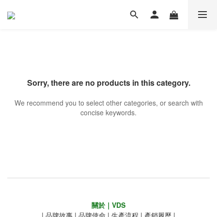
Sorry, there are no products in this category.
We recommend you to select other categories, or search with
concise keywords.
關於｜VDS
|
品牌故事
|
品牌使命
|
生產流程
|
產銷履歷
|