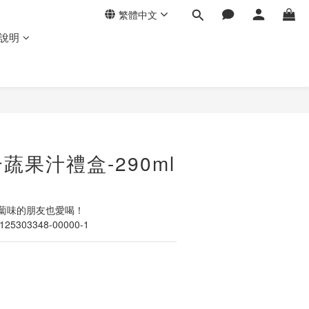
繁體中文
說明
立即購買
蔬果汁禮盒-290ml
蘿蔔味的朋友也愛喝！
5303348-00000-1