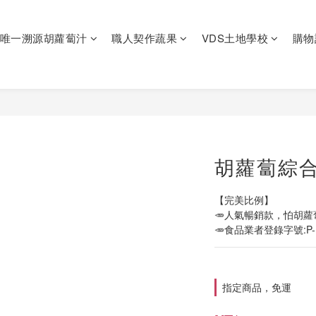
唯一溯源胡蘿蔔汁
職人契作蔬果
VDS土地學校
購物
胡蘿蔔綜合
【完美比例】
🥕人氣暢銷款，怕胡
🥕食品業者登錄字號:P-12
指定商品，免運